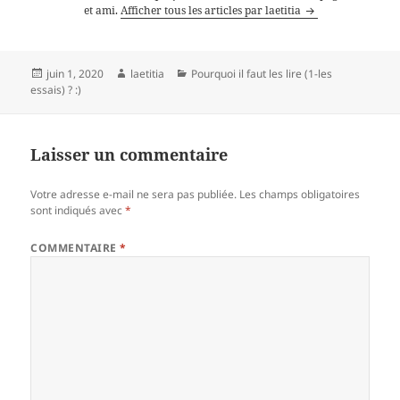
et ami.
Afficher tous les articles par laetitia
Publié
Auteur
Catégories
juin 1, 2020
laetitia
Pourquoi il faut les lire (1-les
le
essais) ? :)
Laisser un commentaire
Votre adresse e-mail ne sera pas publiée.
Les champs obligatoires
sont indiqués avec
*
COMMENTAIRE
*