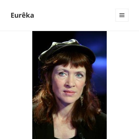
Eurêka
MENU
ET
WIDGETS